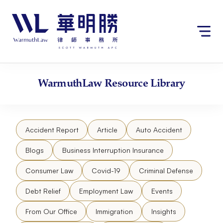
Skip
请
to
注
content
意：
本
网
站
包
WarmuthLaw
Resource Library
含
无
障
碍
Accident Report
Article
Auto Accident
系
统。
Blogs
Business Interruption Insurance
Consumer Law
Covid-19
Criminal Defense
Debt Relief
Employment Law
Events
From Our Office
Immigration
Insights