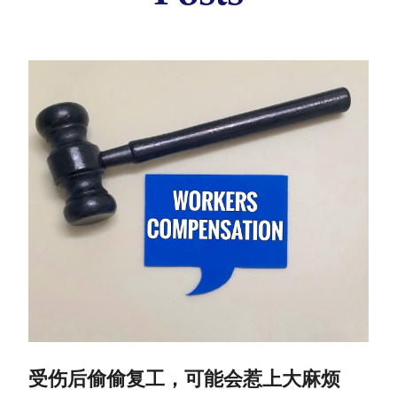
:
:
受伤后偷偷复工，可能会惹上大麻烦
从