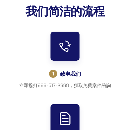
我们简洁的流程
致电我们
:
立即撥打888-517-9888，獲取免費案件諮詢