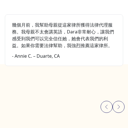
幾個月前，我幫助母親從這家律所獲得法律代理服
務。我母親不太會講英語，Dara非常耐心，讓我們
感受到我們可以完全信任她，她會代表我們的利
益。如果你需要法律幫助，我強烈推薦這家律所。
- Annie C. – Duarte, CA