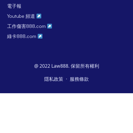
電子報
Youtube 頻道
工作傷害888.com
綠卡888.com
@ 2022 Law888. 保留所有權利
·
隱私政策
服務條款