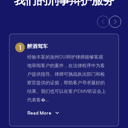
我们的刑事辩护服务
醉酒驾车
1
经验丰富的加州DUI辩护律师能够客观
地审阅客户的案件，在法律程序中为客
户提供指导。律师可挑战执法部门和检
察官提供的证据，帮助客户寻求最好的
结果。我们也可以在客户DMV听证会上
代表客�...
Read More