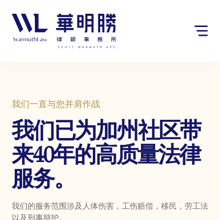
Skip
请
to
注
content
意：
本
网
站
包
含
无
我们一直与您并肩作战
障
碍
我们已为加州社区带
系
统。
来40年的高质量法律
服务。
我们的服务范围涉及人体伤害，工伤赔偿，移民，劳工法
以及刑事辩护。