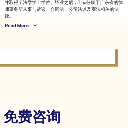
并取得了法学学士学位。毕业之后，Tina任职于广东省的律
Client
师事务所从事与诉讼、合同法、公司法以及商法相关的法
Advocate
律...
Read More
免费咨询