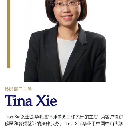
:
移民部门主管
Tina Xie
Meet
Tina Xie女士是华明胜律师事务所移民部的主管, 为客户提供
移民和各类签证的法律服务。 Tina Xie 毕业于中国中山大学
Your