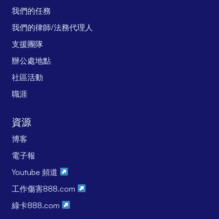
碍
我們的任務
我們的律師/法務代理人
支援團隊
辦公處地點
社區活動
職涯
資源
博客
電子報
Youtube 頻道
工作傷害888.com
綠卡888.com