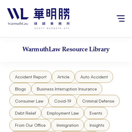
Skip
请
to
注
content
意：
本
网
站
包
WarmuthLaw
Resource Library
含
无
障
碍
Accident Report
Article
Auto Accident
系
统。
Blogs
Business Interruption Insurance
Consumer Law
Covid-19
Criminal Defense
Debt Relief
Employment Law
Events
From Our Office
Immigration
Insights