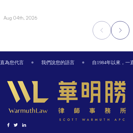
Aug 04th, 2026
J
Footer
一直為您代言
我們說您的語言
自1984年以來，