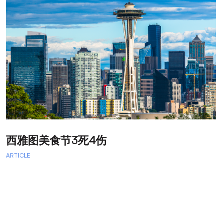
西雅图美食节3死4伤
ARTICLE
A