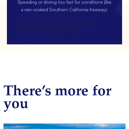
Speeding or driving too fast for conditions (like
a rain-soaked Southern California freeway).
[gravityform id=4 name=Newsletter
title=false description=false]
There’s more for
you