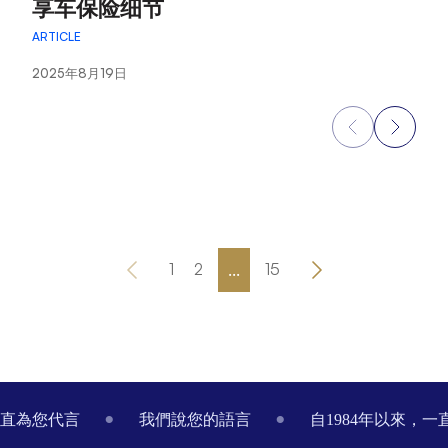
享车保险细节
AR
ARTICLE
2
2025年8月19日
...
1
2
15
Footer
一直為您代言
我們說您的語言
自1984年以來，