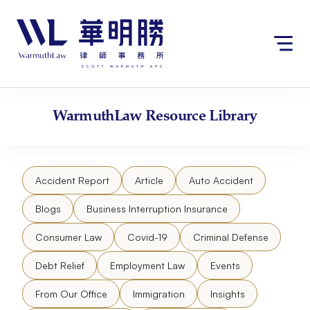
Skip
请
to
注
content
意：
本
网
站
包
WarmuthLaw
Resource Library
含
无
障
碍
Accident Report
Article
Auto Accident
系
统。
Blogs
Business Interruption Insurance
Consumer Law
Covid-19
Criminal Defense
Debt Relief
Employment Law
Events
From Our Office
Immigration
Insights