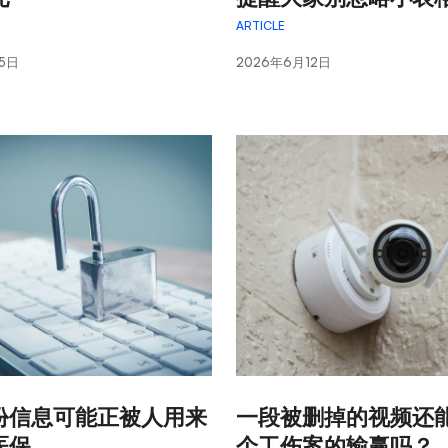
ARTICLE
5日
2026年6月12日
:
份信息可能正被人用来
一段被删掉的视频还
医保
个工伤案的输赢吗？