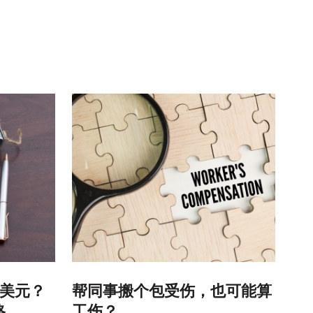
:
多美元？
帮同事搬个包受伤，也可能算
格
工伤？