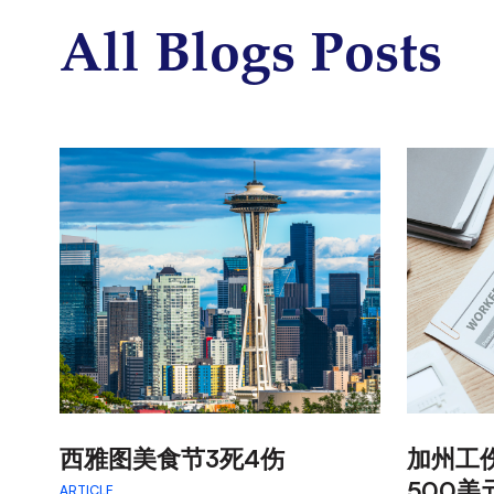
调
All Blogs Posts
整
为
使
用
屏
幕
阅
读
器
的
视
障
人
士；
按
Control-
:
:
西雅图美食节3死4伤
加州工
F10
500美
ARTICLE