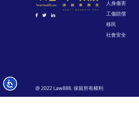
人身傷害
工傷賠償
移民
社會安全
无
@ 2022 Law888. 保留所有權利
障
碍