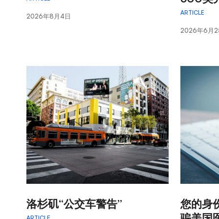
打
开
ARTICLE
2026年8月4日
辅
2026年6月2
助
功
能
菜
单。
:
:
洛杉矶“公交车警告”
您的身
骗美国
ARTICLE