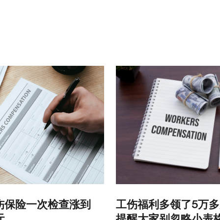
:
伤保险一次检查涨到
工伤福利多领了5万
元
提醒大家别忽略小表