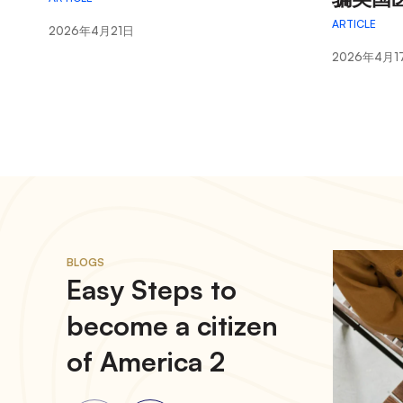
ARTICLE
2026年4月21日
2026年4月1
Blogs Video Slider
BLOGS
Easy Steps to
Easy St
become a citizen
become 
of America 2
of Amer