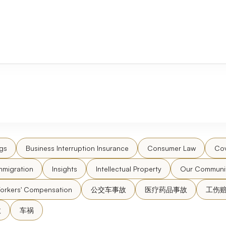
gs
Business Interruption Insurance
Consumer Law
Cov
mmigration
Insights
Intellectual Property
Our Communi
orkers' Compensation
公交车事故
医疗药品事故
工伤
故
车祸