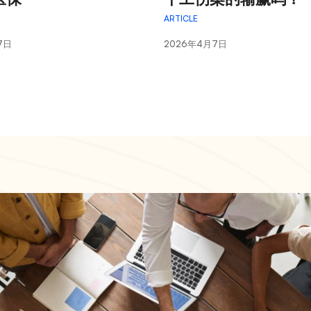
ARTICLE
7日
2026年4月7日
eps to
a citizen
ica