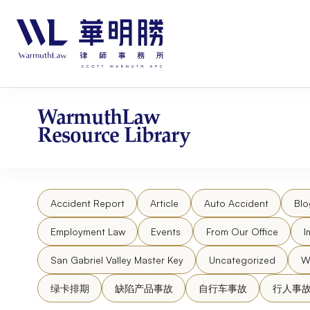
Skip
请
to
注
content
意：
本
网
站
包
WarmuthLaw
含
Resource Library
无
障
碍
系
Accident Report
Article
Auto Accident
Blo
统。
按
Employment Law
Events
From Our Office
I
Control-
F11
San Gabriel Valley Master Key
Uncategorized
W
将
绿卡排期
缺陷产品事故
自行车事故
行人事
网
站