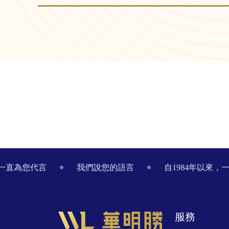
Footer
，一直為您代言
我們說您的語言
自1984年以來，
服務